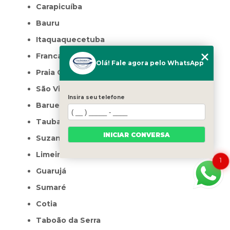
Carapicuíba
Bauru
Itaquaquecetuba
Franca
Olá! Fale agora pelo WhatsApp
Praia Grande
São Vicente
Insira seu telefone
Barueri
Taubaté
INICIAR CONVERSA
Suzano
Limeira
1
Guarujá
Sumaré
Cotia
Taboão da Serra