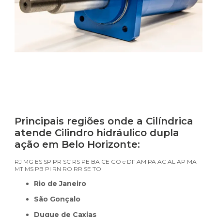
Reparo de cilindro hidráulico em Belo
Horizonte
Principais regiões onde a Cilíndrica
atende Cilindro hidráulico dupla
ação em Belo Horizonte:
RJ
MG
ES
SP
PR
SC
RS
PE
BA
CE
GO e DF
AM
PA
AC
AL
AP
MA
MT
MS
PB
PI
RN
RO
RR
SE
TO
Rio de Janeiro
São Gonçalo
Duque de Caxias