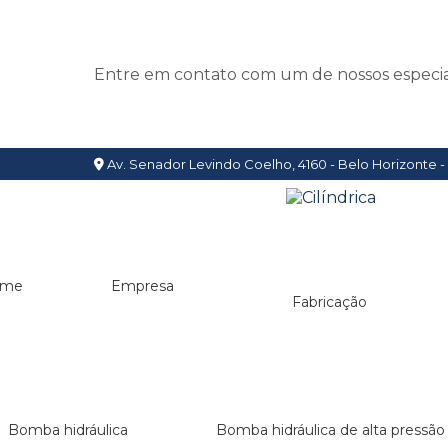
Entre em contato com um de nossos especial
Av. Senador Levindo Coelho, 4160 - Belo Horizonte 
ome
Empresa
Fabricação
Bomba hidráulica
Bomba hidráulica de alta pressão