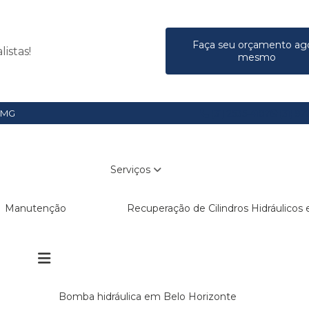
Faça seu orçamento ag
istas!
mesmo
- MG
(31) 2535-4187
(31) 9
Serviços
Manutenção
Recuperação de Cilindros Hidráulico
Bomba hidráulica em Belo Horizonte