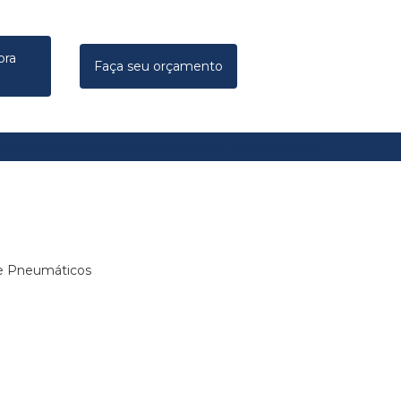
ora
Faça seu orçamento
7257-5068
vendas@cilindrica.com.br
(31) 98686-9298
s e Pneumáticos